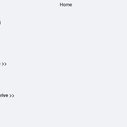
i
e >>
rive >>